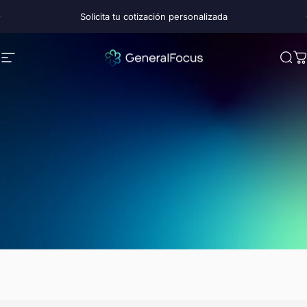
Ir directamente al contenido
diapositivas pausa
Solicita tu cotización personalizada
Navegación
GeneralFocus Chile
Bus
C