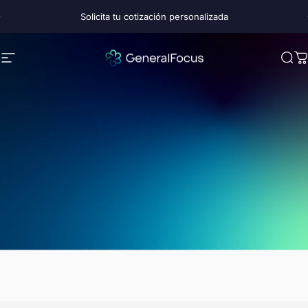
Ir directamente al contenido
diapositivas pausa
Solicita tu cotización personalizada
Navegación
GeneralFocus Chile
Bus
C