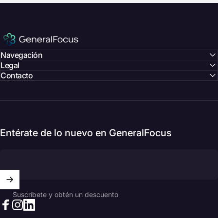
GeneralFocus Chile
Navegación
Legal
Contacto
Entérate de lo nuevo en GeneralFocus
Suscríbete y obtén un descuento
Facebook
Instagram
LinkedIn