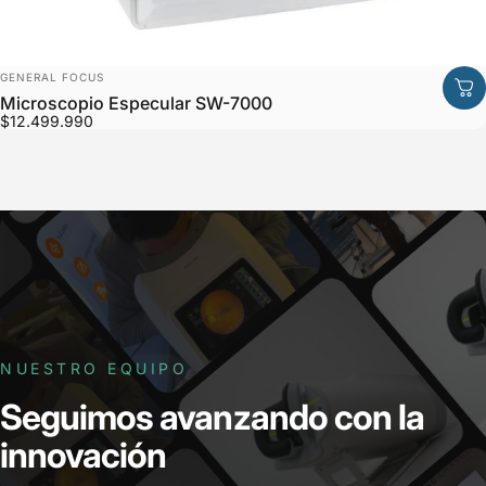
Marca:
GENERAL FOCUS
Microscopio Especular SW-7000
$12.499.990
NUESTRO EQUIPO
Seguimos
avanzando
con
la
innovación