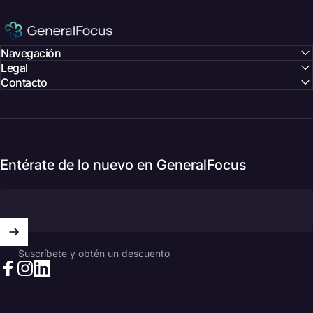
GeneralFocus Chile
Navegación
Legal
Contacto
Entérate de lo nuevo en GeneralFocus
Suscríbete y obtén un descuento
Facebook
Instagram
LinkedIn