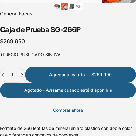
General Focus
Caja
de
Prueba
SG-266P
$269.990
*PRECIO PUBLICADO SIN IVA
Cantidad
Agregar al carrito
-
$269.990
Agotado - Avísame cuando esté disponible
Comprar ahora
Formato de 266 lentillas de mineral en aro plástico con doble color
que diferencian cóncavos de convexos.