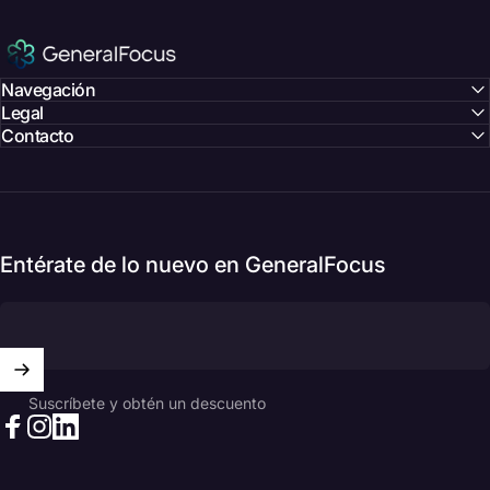
GeneralFocus Chile
Navegación
Legal
Contacto
Entérate de lo nuevo en GeneralFocus
Suscríbete y obtén un descuento
Facebook
Instagram
LinkedIn