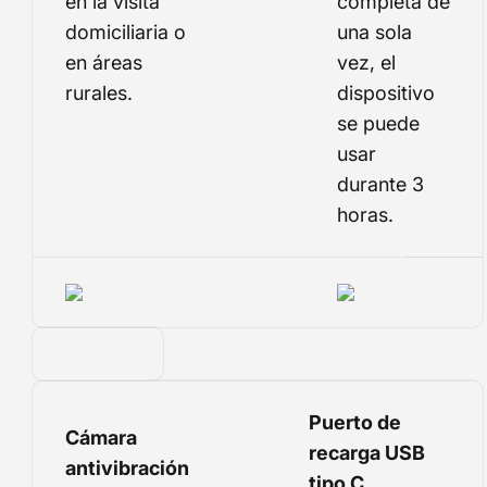
en la visita
completa de
domiciliaria o
una sola
en áreas
vez, el
rurales.
dispositivo
se puede
usar
durante 3
horas.
Puerto de
Cámara
recarga USB
antivibración
tipo C