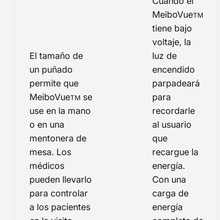
Cuando el
MeiboVue
TM
tiene bajo
voltaje, la
El tamaño de
luz de
un puñado
encendido
permite que
parpadeará
MeiboVue
se
para
TM
use en la mano
recordarle
o en una
al usuario
mentonera de
que
mesa. Los
recargue la
médicos
energía.
pueden llevarlo
Con una
para controlar
carga de
a los pacientes
energía