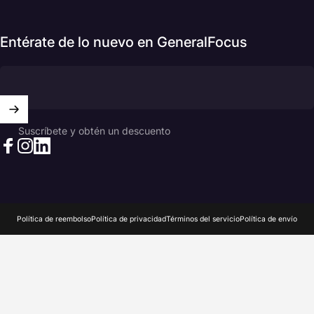
Entérate de lo nuevo en GeneralFocus
Suscríbete y obtén un descuento
Facebook
Instagram
LinkedIn
© 2026 GeneralFocus Chile.
Design by Hyper
Política de reembolso
Política de privacidad
Términos del servicio
Política de envío