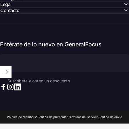
Legal
Contacto
Entérate de lo nuevo en GeneralFocus
Suscríbete y obtén un descuento
Facebook
Instagram
LinkedIn
© 2026 GeneralFocus Chile.
Design by Hyper
Política de reembolso
Política de privacidad
Términos del servicio
Política de envío