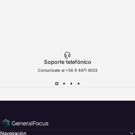
Soporte telefónico
Comunicate al
+56 9 4471 4033
GeneralFocus Chile
Navegación