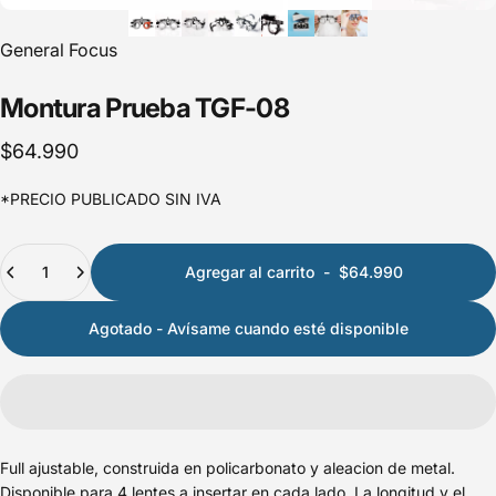
General Focus
Montura
Prueba
TGF-08
$64.990
*PRECIO PUBLICADO SIN IVA
Cantidad
Agregar al carrito
-
$64.990
Agotado - Avísame cuando esté disponible
Full ajustable, construida en policarbonato y aleacion de metal.
Disponible para 4 lentes a insertar en cada lado. La longitud y el