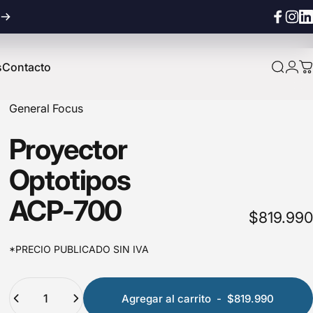
Facebook
Instag
Lin
s
Contacto
Buscar
Inic
C
Contacto
General Focus
Proyector
Optotipos
ACP-700
$819.990
*PRECIO PUBLICADO SIN IVA
Cantidad
Agregar al carrito
-
$819.990