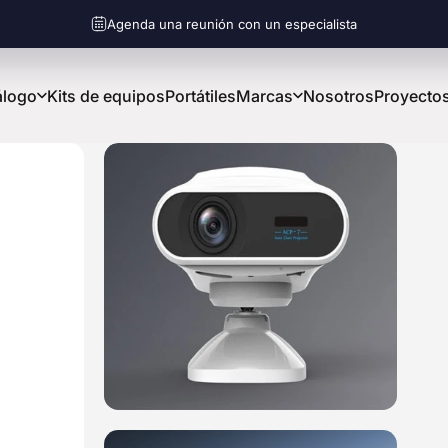
diapositivas pausa
Agenda una reunión con un especialista
álogo
Kits de equipos
Portátiles
Marcas
Nosotros
Proyecto
álogo
Kits de equipos
Portátiles
Marcas
Nosotros
Proyectos